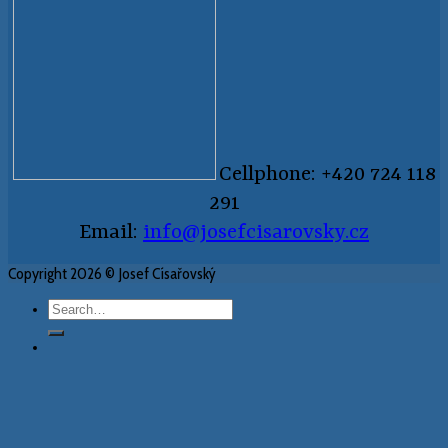
Cellphone: +420 724 118
291
Email:
info@josefcisarovsky.cz
Copyright 2026 © Josef Císařovský