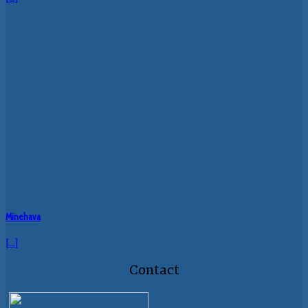
Minehava
[...]
Contact