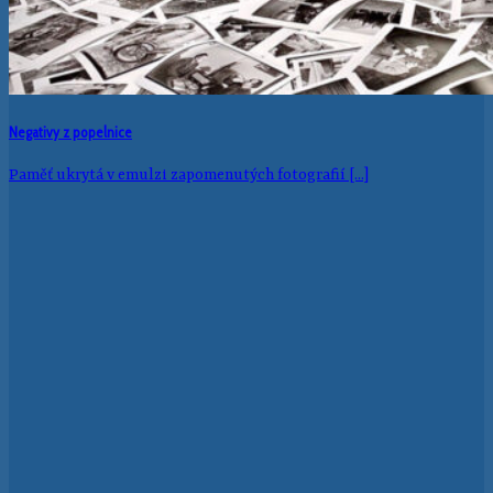
Negativy z popelnice
Paměť ukrytá v emulzi zapomenutých fotografií [...]