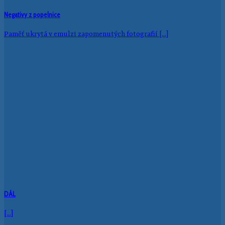
Negativy z popelnice
Paměť ukrytá v emulzi zapomenutých fotografií [...]
DÁL
[...]