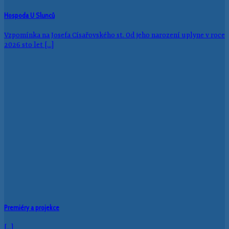
Hospoda U Slunců
Vzpomínka na Josefa Císařovského st. Od jeho narození uplyne v roce
2026 sto let [...]
Premiéry a projekce
[...]