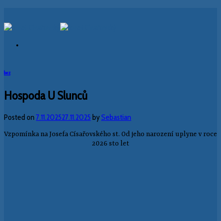
Skip
to
content
bez
Hospoda U Slunců
Posted on
7.11.2025
27.11.2025
by
Sebastian
Vzpomínka na Josefa Císařovského st. Od jeho narození uplyne v roce
2026 sto let