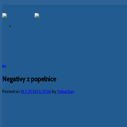
Skip
to
content
bez
Negativy z popelnice
Posted on
18.5.2026
1.6.2026
by
Sebastian