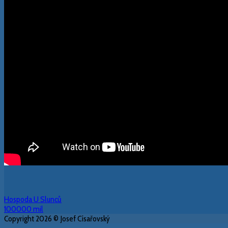
Hospoda U Slunců
100000 mil
Copyright 2026 © Josef Císařovský