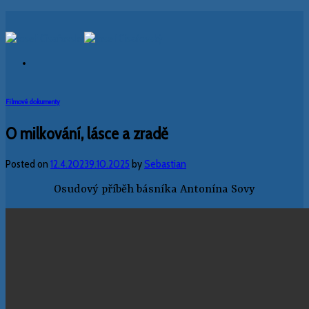
Skip
to
content
Filmové dokumenty
O milkování, lásce a zradě
Posted on
12.4.2023
9.10.2025
by
Sebastian
Osudový příběh básníka Antonína Sovy