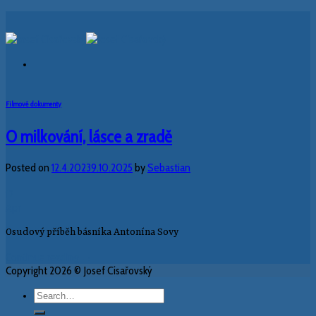
Skip
to
content
Filmové dokumenty
O milkování, lásce a zradě
Posted on
12.4.2023
9.10.2025
by
Sebastian
12
Apr
Osudový příběh básníka Antonína Sovy
Continue reading
→
Copyright 2026 © Josef Císařovský