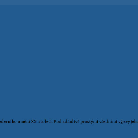
derního umění XX. století. Pod zdánlivě prostými všedními výjevy jeh