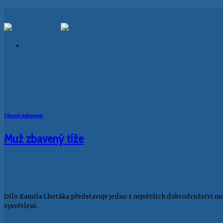
Skip
to
content
Filmové dokumenty
Muž zbavený tíže
10
Aug
Dílo Kamila Lhotáka představuje jedno z největších dobrodružství mo
vysvětlení.