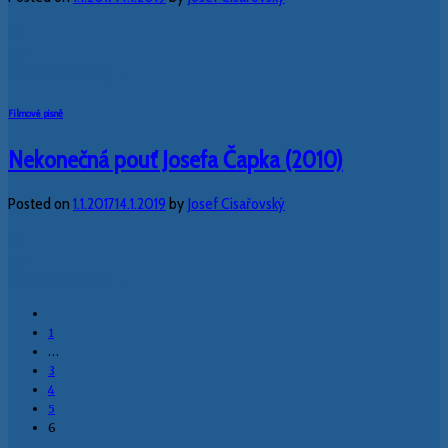
01
Jan
Continue reading
→
Filmové písně
Nekonečná pouť Josefa Čapka (2010)
Posted on
1.1.2017
14.1.2019
by
Josef Císařovský
01
Jan
Continue reading
→
1
…
3
4
5
6